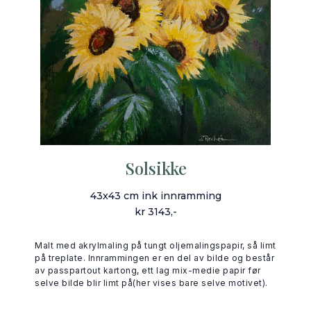
Solsikke
43x43 cm ink innramming
kr 3143,-
Malt med akrylmaling på tungt oljemalingspapir, så limt
på treplate. Innrammingen er en del av bilde og består
av passpartout kartong, ett lag mix-medie papir før
selve bilde blir limt på(her vises bare selve motivet).