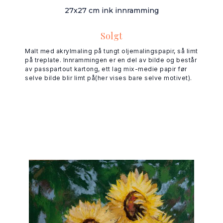
27x27 cm ink innramming
Solgt
Malt med akrylmaling på tungt oljemalingspapir, så limt
på treplate. Innrammingen er en del av bilde og består
av passpartout kartong, ett lag mix-medie papir før
selve bilde blir limt på(her vises bare selve motivet).